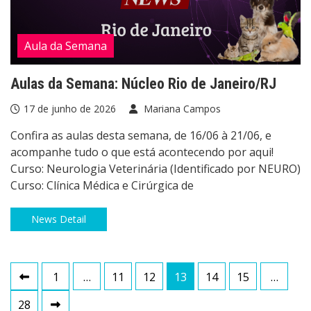
Aula da Semana
Aulas da Semana: Núcleo Rio de Janeiro/RJ
17 de junho de 2026
Mariana Campos
Confira as aulas desta semana, de 16/06 à 21/06, e
acompanhe tudo o que está acontecendo por aqui!
Curso: Neurologia Veterinária (Identificado por NEURO)
Curso: Clínica Médica e Cirúrgica de
News Detail
Paginação
1
…
11
12
13
14
15
…
de
28