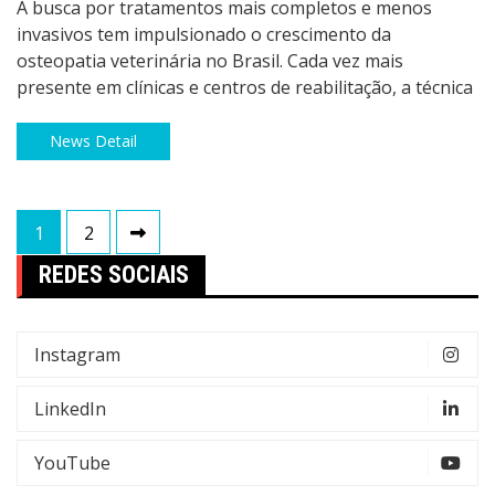
A busca por tratamentos mais completos e menos
invasivos tem impulsionado o crescimento da
osteopatia veterinária no Brasil. Cada vez mais
presente em clínicas e centros de reabilitação, a técnica
News Detail
Paginação
1
2
de
REDES SOCIAIS
posts
Instagram
LinkedIn
YouTube