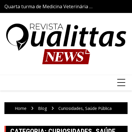
Skip
Quarta turma de Medicina Veterinária da
Aulas da Semana
to
Qualittas inicia trajetória acadêmica com
content
a tradicional Cerimônia do Jaleco
Home
Blog
Curiosidades, Saúde Pública
CATEGORIA:
CURIOSIDADES, SAÚDE