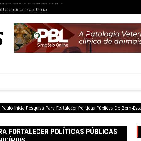
tas inicia trajetória
Aulas da Semana: Núcleo São P
co
 Paulo Inicia Pesquisa Para Fortalecer Políticas Públicas De Bem-Est
ARA FORTALECER POLÍTICAS PÚBLICAS
ICÍPIOS