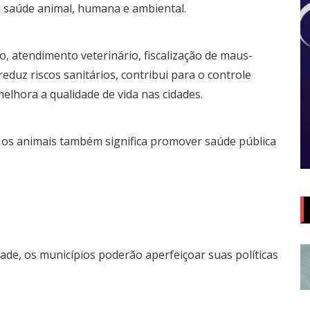
a saúde animal, humana e ambiental.
o, atendimento veterinário, fiscalização de maus-
eduz riscos sanitários, contribui para o controle
Aula da Semana
elhora a qualidade de vida nas cidades.
Aulas da Semana: Núcleo São
ia/DF
Paulo/SP
 os animais também significa promover saúde pública
5 de agosto de 2026
ade, os municípios poderão aperfeiçoar suas políticas