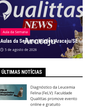
Aula da Semana
Aula da S
Aulas da Semana: Núcleo Aracaju/SE
Aulas da
5 de agosto de 2026
5 de ago
ÚLTIMAS NOTÍCIAS
Diagnóstico da Leucemia
Felina (FeLV): Faculdade
Qualittas promove evento
online e gratuito