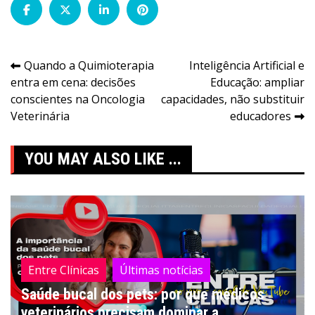
Navegação
Quando a Quimioterapia
Inteligência Artificial e
entra em cena: decisões
Educação: ampliar
de
conscientes na Oncologia
capacidades, não substituir
Post
Veterinária
educadores
YOU MAY ALSO LIKE ...
Entre Clínicas
Últimas notícias
Saúde bucal dos pets: por que médicos
veterinários precisam dominar a