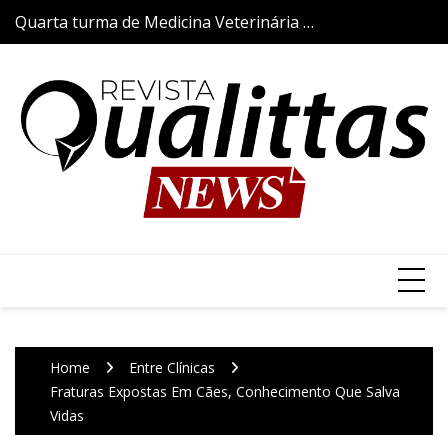
Skip
Quarta turma de Medicina Veterinária da
Aulas da Semana
to
Qualittas inicia trajetória acadêmica com
content
a tradicional Cerimônia do Jaleco
Home
Entre Clínicas
Fraturas Expostas Em Cães, Conhecimento Que Salva
Vidas