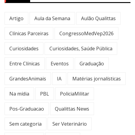
Artigo
Aula da Semana
Aulão Qualittas
Clínicas Parceiras
CongressoMedVep2026
Curiosidades
Curiosidades, Saúde Pública
Entre Clínicas
Eventos
Graduação
GrandesAnimais
IA
Matérias jornalísticas
Na mídia
PBL
PoliciaMilitar
Pos-Graduacao
Qualittas News
Sem categoria
Ser Veterinário