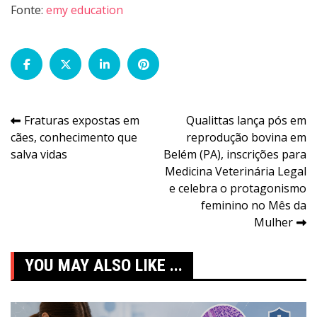
Fonte:
emy education
Navegação
Fraturas expostas em
Qualittas lança pós em
cães, conhecimento que
reprodução bovina em
de
salva vidas
Belém (PA), inscrições para
Post
Medicina Veterinária Legal
e celebra o protagonismo
feminino no Mês da
Mulher
YOU MAY ALSO LIKE ...