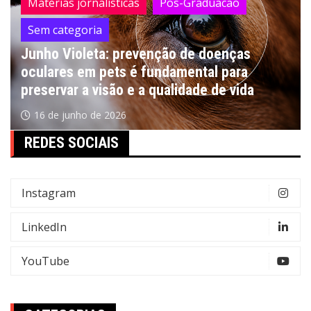
Matérias jornalísticas
Pos-Graduacao
Sem categoria
Junho Violeta: prevenção de doenças
oculares em pets é fundamental para
preservar a visão e a qualidade de vida
16 de junho de 2026
REDES SOCIAIS
Instagram
LinkedIn
YouTube