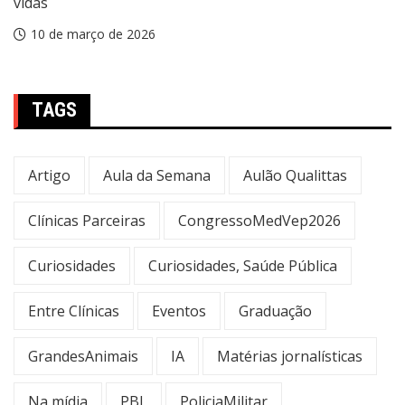
vidas
10 de março de 2026
TAGS
Artigo
Aula da Semana
Aulão Qualittas
Clínicas Parceiras
CongressoMedVep2026
Curiosidades
Curiosidades, Saúde Pública
Entre Clínicas
Eventos
Graduação
GrandesAnimais
IA
Matérias jornalísticas
Na mídia
PBL
PoliciaMilitar