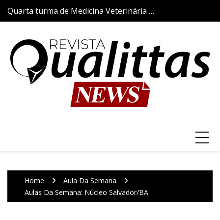
Skip
Quarta turma de Medicina Veterinária da
Aulas da Semana
to
Qualittas inicia trajetória acadêmica com
content
a tradicional Cerimônia do Jaleco
Home
Aula Da Semana
Aulas Da Semana: Núcleo Salvador/BA