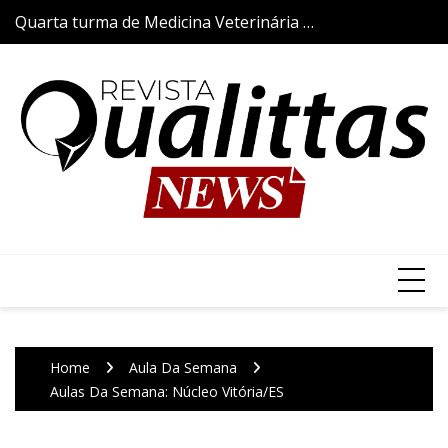
Skip
Quarta turma de Medicina Veterinária da
Aulas da Semana
to
Qualittas inicia trajetória acadêmica com
content
a tradicional Cerimônia do Jaleco
Home
Aula Da Semana
Aulas Da Semana: Núcleo Vitória/ES