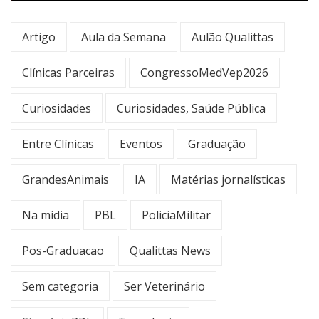
Artigo
Aula da Semana
Aulão Qualittas
Clínicas Parceiras
CongressoMedVep2026
Curiosidades
Curiosidades, Saúde Pública
Entre Clínicas
Eventos
Graduação
GrandesAnimais
IA
Matérias jornalísticas
Na mídia
PBL
PoliciaMilitar
Pos-Graduacao
Qualittas News
Sem categoria
Ser Veterinário