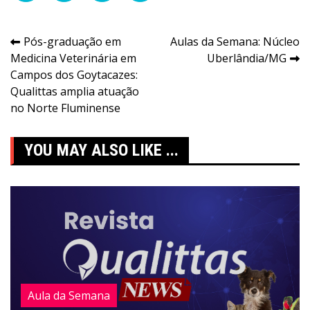
Navegação
Pós-graduação em
Aulas da Semana: Núcleo
Medicina Veterinária em
Uberlândia/MG
de
Campos dos Goytacazes:
Post
Qualittas amplia atuação
no Norte Fluminense
YOU MAY ALSO LIKE ...
Aula da Semana