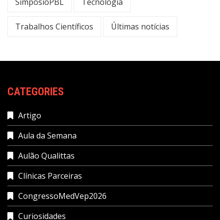
SimpósioPBL
Tecnologia
Trabalhos Científicos
Últimas notícias
CATEGORIES
Artigo
Aula da Semana
Aulão Qualittas
Clínicas Parceiras
CongressoMedVep2026
Curiosidades