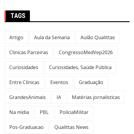
TAGS
Artigo
Aula da Semana
Aulão Qualittas
Clínicas Parceiras
CongressoMedVep2026
Curiosidades
Curiosidades, Saúde Pública
Entre Clínicas
Eventos
Graduação
GrandesAnimais
IA
Matérias jornalísticas
Na mídia
PBL
PoliciaMilitar
Pos-Graduacao
Qualittas News