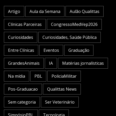
Artigo
Aula da Semana
Aulão Qualittas
Clínicas Parceiras
CongressoMedVep2026
Curiosidades
Curiosidades, Saúde Pública
Entre Clínicas
Eventos
Graduação
GrandesAnimais
IA
Matérias jornalísticas
Na mídia
PBL
PoliciaMilitar
Pos-Graduacao
Qualittas News
Sem categoria
Ser Veterinário
SimpósioPBL
Tecnologia