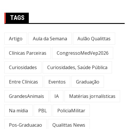
TAGS
Artigo
Aula da Semana
Aulão Qualittas
Clínicas Parceiras
CongressoMedVep2026
Curiosidades
Curiosidades, Saúde Pública
Entre Clínicas
Eventos
Graduação
GrandesAnimais
IA
Matérias jornalísticas
Na mídia
PBL
PoliciaMilitar
Pos-Graduacao
Qualittas News