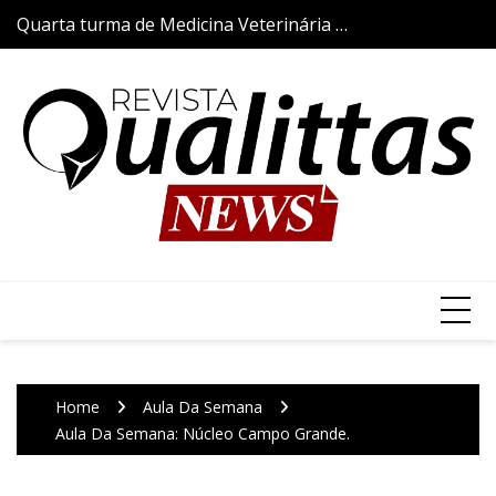
Skip
Quarta turma de Medicina Veterinária da
Aulas da Semana
to
Qualittas inicia trajetória acadêmica com
content
a tradicional Cerimônia do Jaleco
Home
Aula Da Semana
Aula Da Semana: Núcleo Campo Grande.