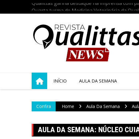
Skip
ia do Vira-
Quarta turma de Medicina Veterinária da Qualit
to
s 24 anos de
acadêmica com a tradicional Cerimônia do Jale
content
INÍCIO
AULA DA SEMANA
Confira
Home
Aula Da Semana
Aul
AULA DA SEMANA: NÚCLEO CUI