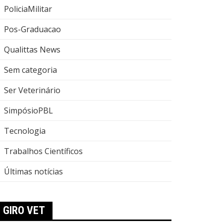
PoliciaMilitar
Pos-Graduacao
Qualittas News
Sem categoria
Ser Veterinário
SimpósioPBL
Tecnologia
Trabalhos Científicos
Últimas notícias
ula da Semana
GIRO VET
ulas da Semana: Núcleo Aracaju/SE