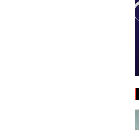
Aula da Semana
Aulas da Semana: Núcleo São
ia/DF
Paulo/SP
5 de agosto de 2026