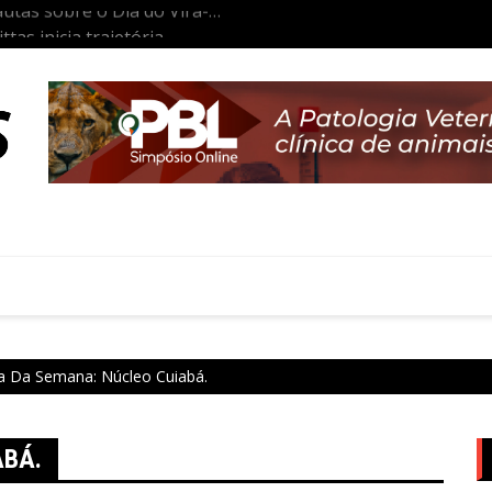
tas inicia trajetória
Aulas da Semana: Núcleo São P
co
a Da Semana: Núcleo Cuiabá.
ABÁ.