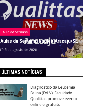
Aula da Semana
Aula da S
Aulas da Semana: Núcleo Aracaju/SE
Aulas da
5 de agosto de 2026
5 de ago
ÚLTIMAS NOTÍCIAS
Diagnóstico da Leucemia
Felina (FeLV): Faculdade
Qualittas promove evento
online e gratuito