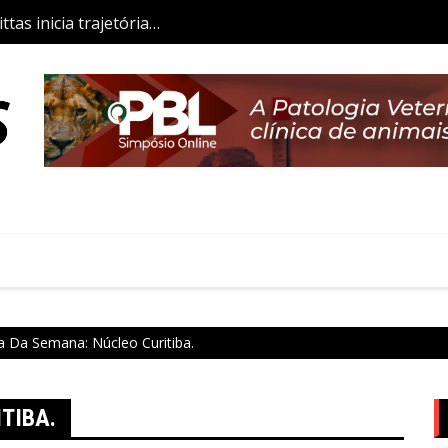
tas inicia trajetória
Aulas da Semana: Núcleo São P
co
a Da Semana: Núcleo Curitiba.
TIBA.