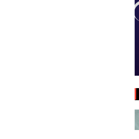
Aula da Semana
Aulas da Semana: Núcleo São
ia/DF
Paulo/SP
5 de agosto de 2026