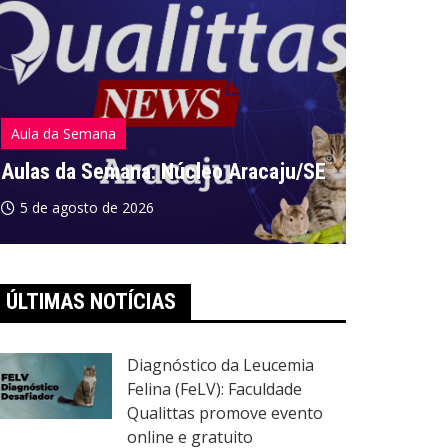
Aula da Semana
Aula da S
Aulas da Semana: Núcleo Aracaju/SE
Aulas da
5 de agosto de 2026
5 de ago
ÚLTIMAS NOTÍCIAS
Diagnóstico da Leucemia
Felina (FeLV): Faculdade
Qualittas promove evento
online e gratuito