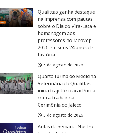
Qualittas ganha destaque
na imprensa com pautas
sobre o Dia do Vira-Lata e
homenagem aos
ula da Semana
professores no MedVep
ulas da Semana: Núcleo Aracaju/SE
2026 em seus 24 anos de
5 de agosto de 2026
história
5 de agosto de 2026
Quarta turma de Medicina
Veterinária da Qualittas
inicia trajetória acadêmica
com a tradicional
Cerimônia do Jaleco
5 de agosto de 2026
Aulas da Semana: Núcleo