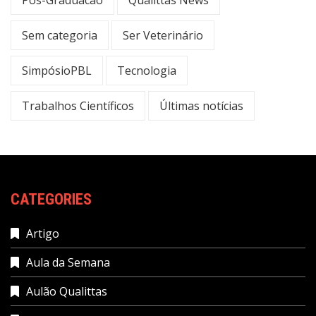
Pos-Graduacao
Qualittas News
Sem categoria
Ser Veterinário
SimpósioPBL
Tecnologia
Trabalhos Científicos
Últimas notícias
CATEGORIES
Artigo
Aula da Semana
Aulão Qualittas