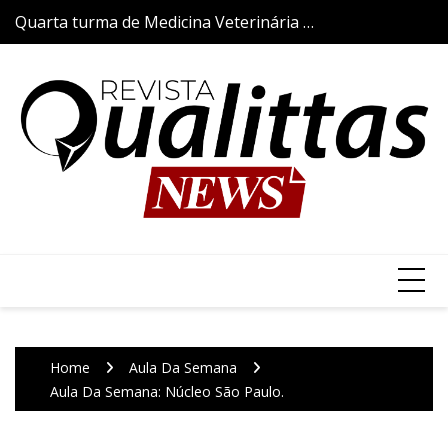
Skip
Quarta turma de Medicina Veterinária da
Aulas da Semana
to
Qualittas inicia trajetória acadêmica com
content
a tradicional Cerimônia do Jaleco
Home
Aula Da Semana
Aula Da Semana: Núcleo São Paulo.