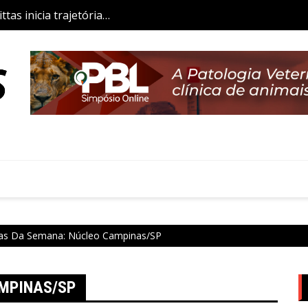
tas inicia trajetória
Aulas da Semana: Núcleo São P
co
as Da Semana: Núcleo Campinas/SP
MPINAS/SP