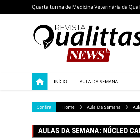
Skip
ia do Vira-
Quarta turma de Medicina Veterinária da Qualit
to
s 24 anos de
acadêmica com a tradicional Cerimônia do Jale
content
INÍCIO
AULA DA SEMANA
Confira
Home
Aula Da Semana
Aul
AULAS DA SEMANA: NÚCLEO CA