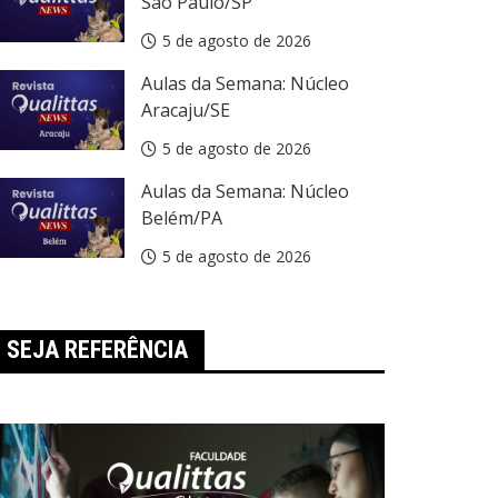
São Paulo/SP
5 de agosto de 2026
Aulas da Semana: Núcleo
ula da Semana
Aracaju/SE
ulas da Semana: Núcleo Aracaju/SE
5 de agosto de 2026
5 de agosto de 2026
Aulas da Semana: Núcleo
Belém/PA
5 de agosto de 2026
SEJA REFERÊNCIA