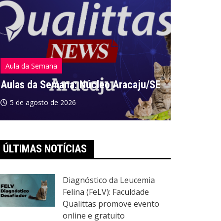
Aula da Semana
Aula da S
Aulas da Semana: Núcleo Aracaju/SE
Aulas da
5 de agosto de 2026
5 de ago
ÚLTIMAS NOTÍCIAS
Diagnóstico da Leucemia
Felina (FeLV): Faculdade
Qualittas promove evento
online e gratuito