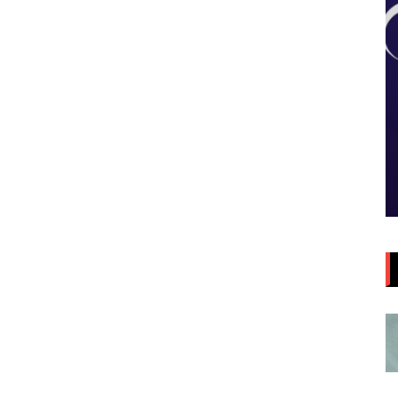
Aula da Semana
Aulas da Semana: Núcleo São
ia/DF
Paulo/SP
5 de agosto de 2026