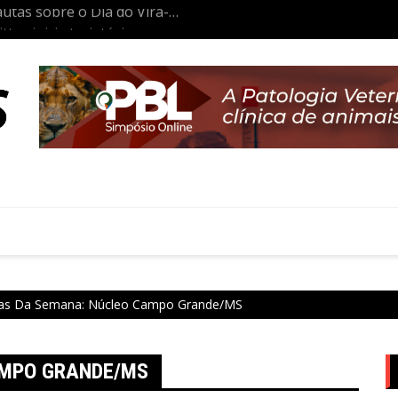
tas inicia trajetória
Aulas da Semana: Núcleo São P
co
as Da Semana: Núcleo Campo Grande/MS
AMPO GRANDE/MS