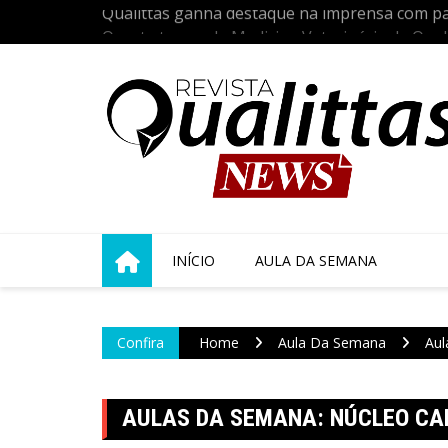
Skip
ia do Vira-
Quarta turma de Medicina Veterinária da Qualit
to
s 24 anos de
acadêmica com a tradicional Cerimônia do Jale
content
INÍCIO
AULA DA SEMANA
Confira
Home
Aula Da Semana
Aul
AULAS DA SEMANA: NÚCLEO C