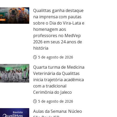
Qualittas ganha destaque
na imprensa com pautas
sobre o Dia do Vira-Lata e
homenagem aos
professores no MedVep
2026 em seus 24 anos de
ula da Semana
história
ulas da Semana: Núcleo Aracaju/SE
5 de agosto de 2026
5 de agosto de 2026
Quarta turma de Medicina
Veterinária da Qualittas
inicia trajetória acadêmica
com a tradicional
Cerimônia do Jaleco
5 de agosto de 2026
Aulas da Semana: Núcleo