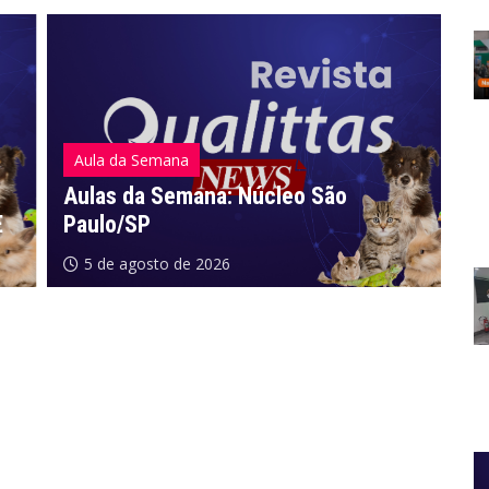
Aula da Semana
A
Aulas da Semana: Núcleo São
Paulo/SP
A
5 de agosto de 2026