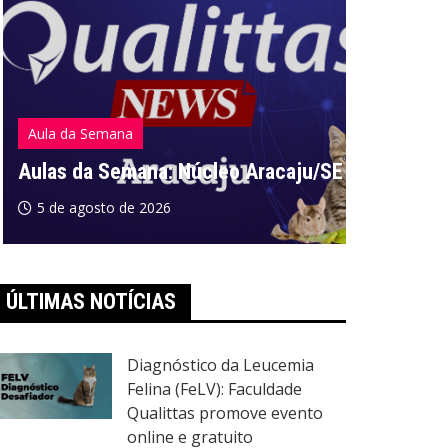
Aula da Semana
Aula da S
Aulas da Semana: Núcleo Aracaju/SE
Aulas da
5 de agosto de 2026
5 de ago
ÚLTIMAS NOTÍCIAS
Diagnóstico da Leucemia
Felina (FeLV): Faculdade
Qualittas promove evento
online e gratuito