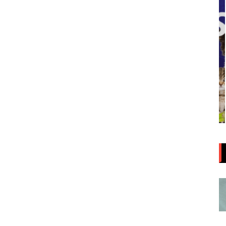
Aula da Semana
Aulas da Semana: Núcleo São
ia/DF
Paulo/SP
5 de agosto de 2026