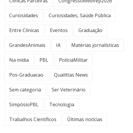
Clínicas Parceiras
CongressoMedVep2026
Curiosidades
Curiosidades, Saúde Pública
Entre Clínicas
Eventos
Graduação
GrandesAnimais
IA
Matérias jornalísticas
Na mídia
PBL
PoliciaMilitar
Pos-Graduacao
Qualittas News
Sem categoria
Ser Veterinário
SimpósioPBL
Tecnologia
Trabalhos Científicos
Últimas notícias