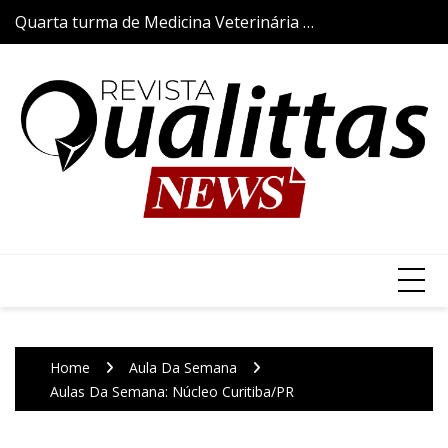
Skip
Quarta turma de Medicina Veterinária da
Aulas da Semana
to
Qualittas inicia trajetória acadêmica com
content
a tradicional Cerimônia do Jaleco
Home
Aula Da Semana
Aulas Da Semana: Núcleo Curitiba/PR