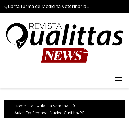
Skip
Quarta turma de Medicina Veterinária da
Aulas da Semana
to
Qualittas inicia trajetória acadêmica com
content
a tradicional Cerimônia do Jaleco
Home
Aula Da Semana
Aulas Da Semana: Núcleo Curitiba/PR