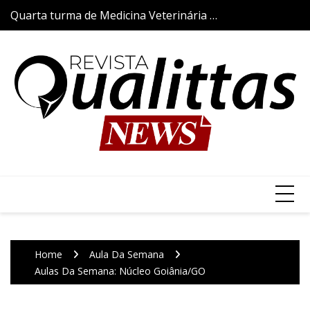
Skip
Quarta turma de Medicina Veterinária da
Aulas da Semana
to
Qualittas inicia trajetória acadêmica com
content
a tradicional Cerimônia do Jaleco
Home
Aula Da Semana
Aulas Da Semana: Núcleo Goiânia/GO