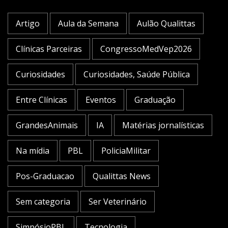
Artigo
Aula da Semana
Aulão Qualittas
Clínicas Parceiras
CongressoMedVep2026
Curiosidades
Curiosidades, Saúde Pública
Entre Clínicas
Eventos
Graduação
GrandesAnimais
IA
Matérias jornalísticas
Na mídia
PBL
PoliciaMilitar
Pos-Graduacao
Qualittas News
Sem categoria
Ser Veterinário
SimpósioPBL
Tecnologia