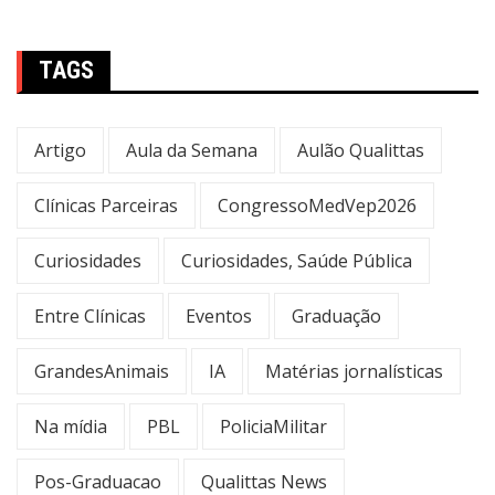
TAGS
Artigo
Aula da Semana
Aulão Qualittas
Clínicas Parceiras
CongressoMedVep2026
Curiosidades
Curiosidades, Saúde Pública
Entre Clínicas
Eventos
Graduação
GrandesAnimais
IA
Matérias jornalísticas
Na mídia
PBL
PoliciaMilitar
Pos-Graduacao
Qualittas News