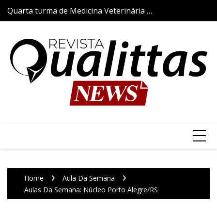
Skip
Quarta turma de Medicina Veterinária da
Aulas da Semana
to
Qualittas inicia trajetória acadêmica com
content
a tradicional Cerimônia do Jaleco
Home
Aula Da Semana
Aulas Da Semana: Núcleo Porto Alegre/RS