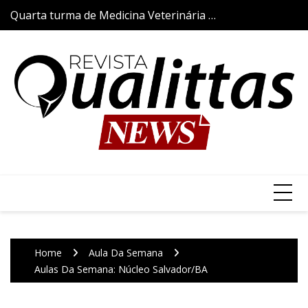
Skip
Quarta turma de Medicina Veterinária da
Aulas da Semana
to
Qualittas inicia trajetória acadêmica com
content
a tradicional Cerimônia do Jaleco
Home
Aula Da Semana
Aulas Da Semana: Núcleo Salvador/BA