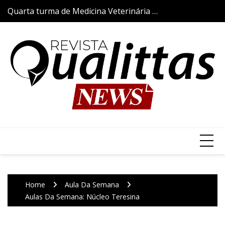
Skip
Quarta turma de Medicina Veterinária da
Aulas da Semana
to
Qualittas inicia trajetória acadêmica com
content
a tradicional Cerimônia do Jaleco
Home
Aula Da Semana
Aulas Da Semana: Núcleo Teresina