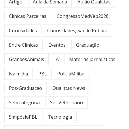
Artigo
Aula da Semana
Aulão Qualittas
Clínicas Parceiras
CongressoMedVep2026
Curiosidades
Curiosidades, Saúde Pública
Entre Clínicas
Eventos
Graduação
GrandesAnimais
IA
Matérias jornalísticas
Na mídia
PBL
PoliciaMilitar
Pos-Graduacao
Qualittas News
Sem categoria
Ser Veterinário
SimpósioPBL
Tecnologia