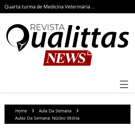
Skip
Quarta turma de Medicina Veterinária da
Aulas da Semana
to
Qualittas inicia trajetória acadêmica com
content
a tradicional Cerimônia do Jaleco
Home
Aula Da Semana
Aulas Da Semana: Núcleo Vitória.