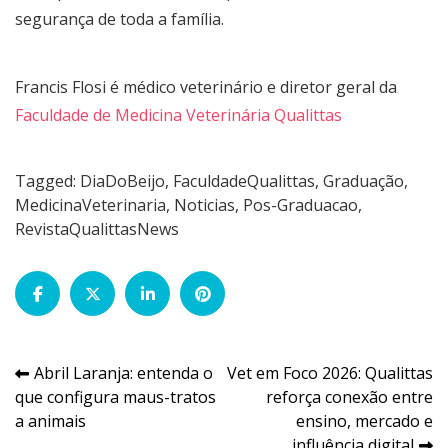
segurança de toda a família.
Francis Flosi é médico veterinário e diretor geral da
Faculdade de Medicina Veterinária Qualittas
Tagged:
DiaDoBeijo
,
FaculdadeQualittas
,
Graduação
,
MedicinaVeterinaria
,
Noticias
,
Pos-Graduacao
,
RevistaQualittasNews
Navegação
Abril Laranja: entenda o
Vet em Foco 2026: Qualittas
que configura maus-tratos
reforça conexão entre
de
a animais
ensino, mercado e
influência digital