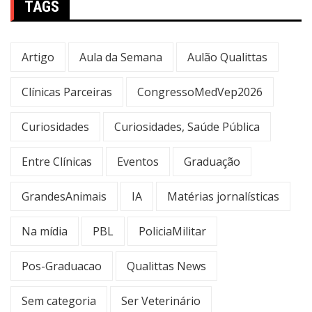
TAGS
Artigo
Aula da Semana
Aulão Qualittas
Clínicas Parceiras
CongressoMedVep2026
Curiosidades
Curiosidades, Saúde Pública
Entre Clínicas
Eventos
Graduação
GrandesAnimais
IA
Matérias jornalísticas
Na mídia
PBL
PoliciaMilitar
Pos-Graduacao
Qualittas News
Sem categoria
Ser Veterinário