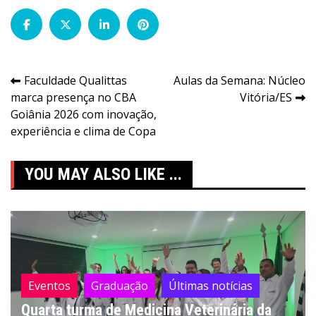
Navegação
Faculdade Qualittas
Aulas da Semana: Núcleo
marca presença no CBA
Vitória/ES
de
Goiânia 2026 com inovação,
Post
experiência e clima de Copa
YOU MAY ALSO LIKE ...
Eventos
Graduação
Últimas notícias
Quarta turma de Medicina Veterinária da