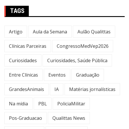
TAGS
Artigo
Aula da Semana
Aulão Qualittas
Clínicas Parceiras
CongressoMedVep2026
Curiosidades
Curiosidades, Saúde Pública
Entre Clínicas
Eventos
Graduação
GrandesAnimais
IA
Matérias jornalísticas
Na mídia
PBL
PoliciaMilitar
Pos-Graduacao
Qualittas News