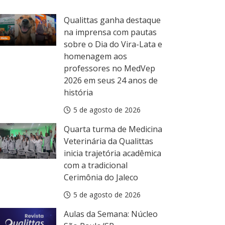
Qualittas ganha destaque
na imprensa com pautas
sobre o Dia do Vira-Lata e
homenagem aos
ula da Semana
professores no MedVep
ulas da Semana: Núcleo Aracaju/SE
2026 em seus 24 anos de
5 de agosto de 2026
história
5 de agosto de 2026
Quarta turma de Medicina
Veterinária da Qualittas
inicia trajetória acadêmica
com a tradicional
Cerimônia do Jaleco
5 de agosto de 2026
Aulas da Semana: Núcleo