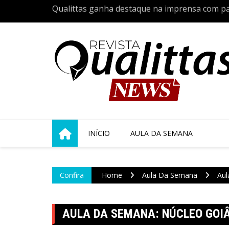
Skip
ia do Vira-
Quarta turma de Medicina Veterinária da Qualit
to
s 24 anos de
acadêmica com a tradicional Cerimônia do Jale
content
INÍCIO
AULA DA SEMANA
Confira
Home
Aula Da Semana
Aul
AULA DA SEMANA: NÚCLEO GOIÂ