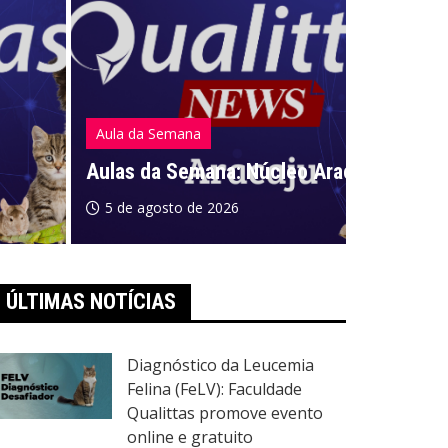
Aula da Semana
Aula da S
Aulas da Semana: Núcleo Aracaju/SE
Aulas da
5 de agosto de 2026
5 de ago
ÚLTIMAS NOTÍCIAS
Diagnóstico da Leucemia
Felina (FeLV): Faculdade
Qualittas promove evento
online e gratuito