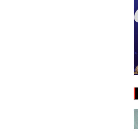
Aula da Semana
Aulas da Semana: Núcleo São
ia/DF
Paulo/SP
5 de agosto de 2026