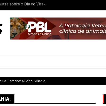
tas inicia trajetória
Aulas da Semana: Núcleo São P
co
a Da Semana: Núcleo Goiânia.
NIA.