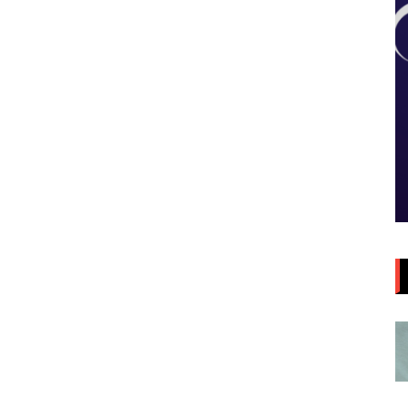
Aula da Semana
Aulas da Semana: Núcleo São
ia/DF
Paulo/SP
5 de agosto de 2026