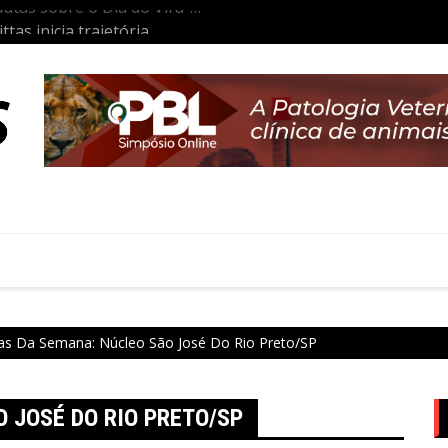
tas inicia trajetória
Aulas da Semana: Núcleo São P
co
as Da Semana: Núcleo São José Do Rio Preto/SP
 JOSÉ DO RIO PRETO/SP