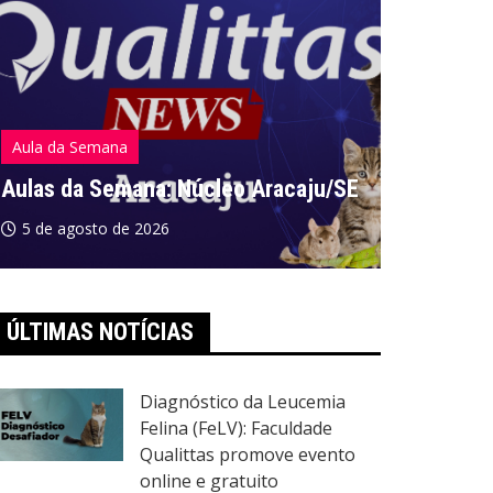
Aula da Semana
Aula da S
Aulas da Semana: Núcleo Aracaju/SE
Aulas da
5 de agosto de 2026
5 de ago
ÚLTIMAS NOTÍCIAS
Diagnóstico da Leucemia
Felina (FeLV): Faculdade
Qualittas promove evento
online e gratuito