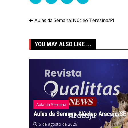
Navegação
Aulas da Semana: Núcleo Teresina/PI
de
Post
YOU MAY ALSO LIKE ...
Aula da Semana
Aulas da Semana: Núcleo Aracaju/SE
5 de agosto de 2026