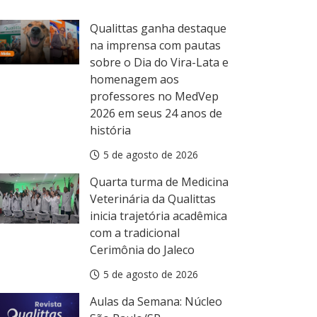
Qualittas ganha destaque
na imprensa com pautas
sobre o Dia do Vira-Lata e
homenagem aos
professores no MedVep
2026 em seus 24 anos de
história
5 de agosto de 2026
Quarta turma de Medicina
Veterinária da Qualittas
inicia trajetória acadêmica
com a tradicional
Cerimônia do Jaleco
ula da Semana
5 de agosto de 2026
ulas da Semana: Núcleo Aracaju/SE
Aulas da Semana: Núcleo
5 de agosto de 2026